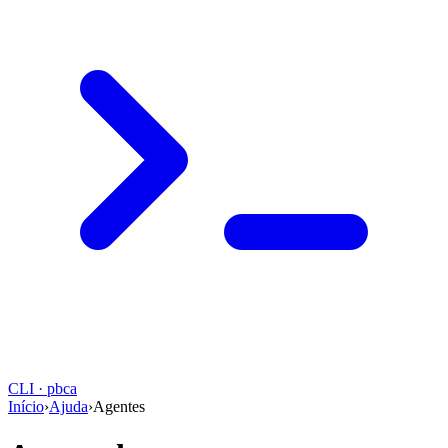
CLI · pbca
Início
›
Ajuda
›
Agentes