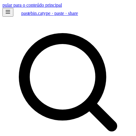
pular para o conteúdo principal
paste
bin
.ca
type · paste · share