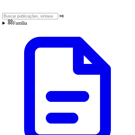
⌘
K
Família