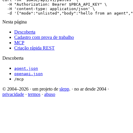
  -H "Authorization: Bearer $PBCA_API_KEY" \

  -H 'content-type: application/json' \

  -d '{"mode":"unlisted","body":"hello from an agent","
Nesta página
Descoberta
Cadastro com prova de trabalho
MCP
Criação rápida REST
Descoberta
agent.json
openapi.json
/mcp
© 2004–2026
·
um projeto de
slepp
.
·
no ar desde 2004
·
privacidade
·
termos
·
abuso