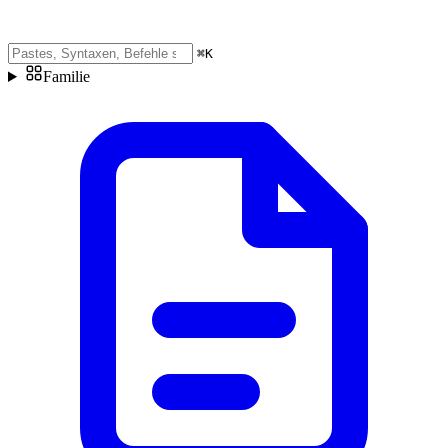
⌘
K
Familie