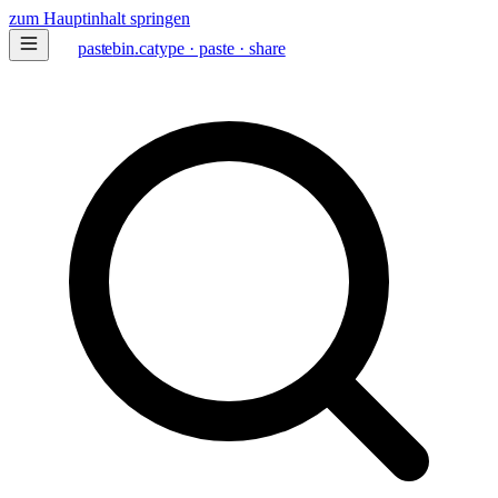
zum Hauptinhalt springen
paste
bin
.ca
type · paste · share